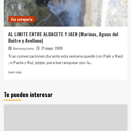
Sin categoría
AL LIMITE ENTRE ALBACETE Y JAEN (Marinas, Aguas del
Buitre y Avellano)
21 mayo, 2009
Barranquismo
Tras conversaciones durante esta semana quedé con Paki y Raúl
, o Paola y Rul, jejeje, para barranquear por la...
Leer
Leer más
más
sobre
AL
Te pueden interesar
LIMITE
ENTRE
ALBACETE
Y
JAEN
(Marinas,
Aguas