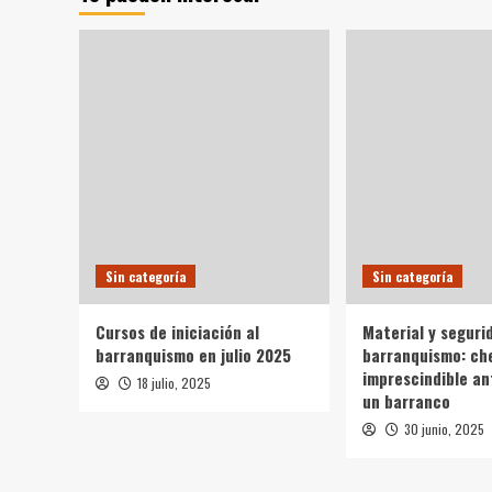
ENTRE
ALBACETE
Y
JAEN
(Marinas,
Aguas
del
Buitre
y
Avellano)
Sin categoría
Sin categoría
Cursos de iniciación al
Material y seguri
barranquismo en julio 2025
barranquismo: ch
imprescindible an
18 julio, 2025
un barranco
30 junio, 2025