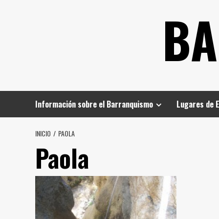
Saltar
BA
al
contenido
Información sobre el Barranquismo
Lugares de 
INICIO
PAOLA
Paola