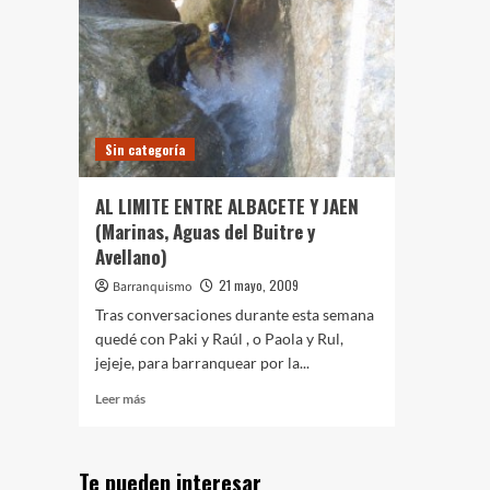
Sin categoría
AL LIMITE ENTRE ALBACETE Y JAEN
(Marinas, Aguas del Buitre y
Avellano)
21 mayo, 2009
Barranquismo
Tras conversaciones durante esta semana
quedé con Paki y Raúl , o Paola y Rul,
jejeje, para barranquear por la...
Leer
Leer más
más
sobre
AL
Te pueden interesar
LIMITE