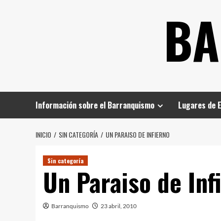
Saltar
BA
al
contenido
Información sobre el Barranquismo
Lugares de 
INICIO
SIN CATEGORÍA
UN PARAISO DE INFIERNO
Sin categoría
Un Paraiso de Inf
Barranquismo
23 abril, 2010