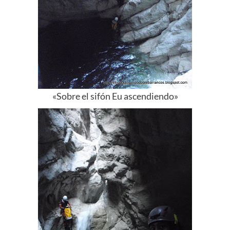
«Sobre el
sifón
Eu
ascendiendo»