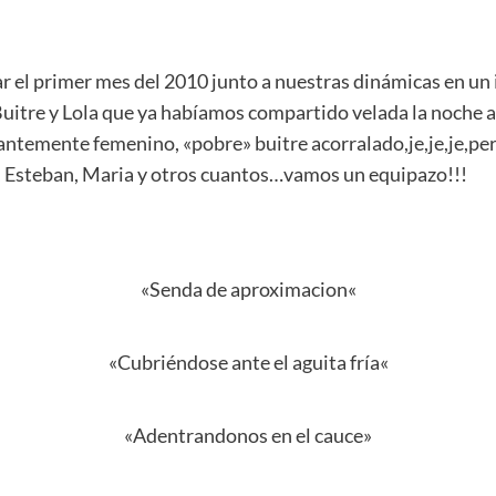
r el primer mes del 2010 junto a nuestras
dinámicas
en un 
Buitre y
Lola
que ya
habíamos
compartido velada la noche a
antemente
femenino, «pobre» buitre acorralado,
je
,
je
,
je
,per
, Esteban,
Maria
y otros cuantos…vamos un
equipazo
!!!
«Senda de
aproximacion
«
«
Cubriéndose
ante el
aguita
fría
«
«
Adentrandonos
en el cauce»