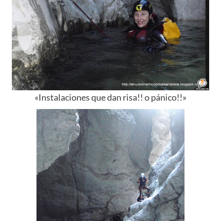
«
Instalaciones
que dan risa!! o
pánico
!!»