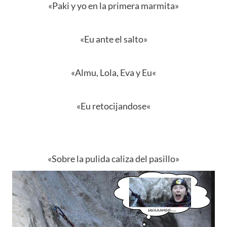
«
Paki
y yo en la primera marmita»
«
Eu
ante el salto»
«
Almu
,
Lola
,
Eva
y
Eu
«
«
Eu
retocijandose
«
«Sobre la pulida caliza del pasillo»