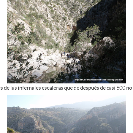
s de las infernales escaleras que de
después
de casi 600 no