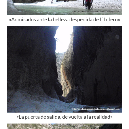
«Admirados ante la belleza despedida de L`
Infern
«
«La puerta de salida, de vuelta a la realidad»