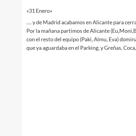
«31 Enero»
…. y de Madrid acabamos en Alicante para cerra
Por la mañana partimos de Alicante (
Eu
,
Moni
,
con el resto del equipo (
Paki
,
Almu
,
Eva
)
domin
que ya aguardaba en el
Parking
, y Greñas, Coca