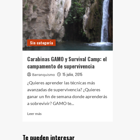
Sin categoría
Carabinas GAMO y Survival Camp: el
campamento de supervivencia
15 julio, 2015
Barranquismo
¿Quieres aprender las técnicas más
avanzadas de supervivencia? ¿Quieres
ganar un fin de semana donde aprenderás
a sobrevivir? GAMO te...
Leer
Leer más
más
sobre
Carabinas
Te pueden interesar
GAMO