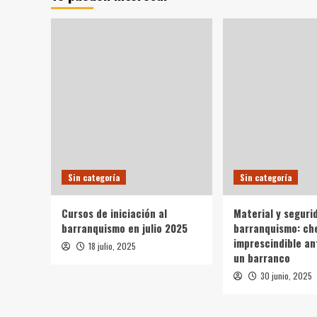
y
Survival
Camp:
el
campamento
de
supervivencia
Sin categoría
Sin categoría
Cursos de iniciación al
Material y seguri
barranquismo en julio 2025
barranquismo: ch
imprescindible an
18 julio, 2025
un barranco
30 junio, 2025