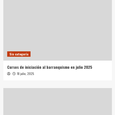
en
el
Parque
Natural
Sierra
de
las
Nieves
(Málaga)
Sin categoría
Cursos de iniciación al barranquismo en julio 2025
18 julio, 2025