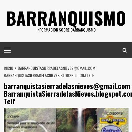
Saltar
BARRANQUISMO
al
contenido
INFORMACIÓN SOBRE BARRANQUISMO
Menú
principal
INICIO
BARRANQUISTASIERRADELASNIEVES@GMAIL.COM
BARRANQUISTASIERRADELASNIEVES.BLOGSPOT.COM TELF
barranquistasierradelasnieves@gmail.com
BarranquistaSierradelasNieves.blogspot.c
Telf