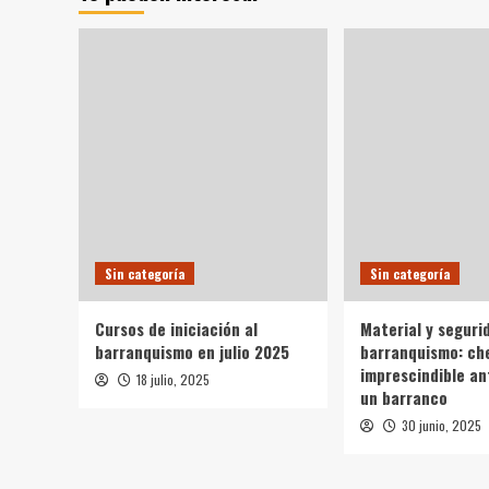
BUSCA
DEL
ENDEMISMO
PERDIDO
!!!
Sin categoría
Sin categoría
Cursos de iniciación al
Material y seguri
barranquismo en julio 2025
barranquismo: ch
imprescindible an
18 julio, 2025
un barranco
30 junio, 2025