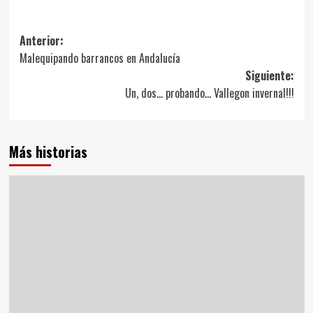
Navegación
Anterior:
Malequipando barrancos en Andalucía
de
Siguiente:
entradas
Un, dos… probando… Vallegon invernal!!!
Más historias