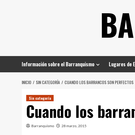
Saltar
BA
al
contenido
Información sobre el Barranquismo
Lugares de 
INICIO
SIN CATEGORÍA
CUANDO LOS BARRANCOS SON PERFECTOS
Sin categoría
Cuando los barra
Barranquismo
28 marzo, 2015