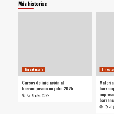
Más historias
Sin categoría
Sin cate
Cursos de iniciación al
Materia
barranquismo en julio 2025
barranq
impresc
18 julio, 2025
barranc
30 