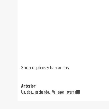
Source:
picos y barrancos
Navegación
Anterior:
Un, dos… probando… Vallegon invernal!!!
de
entradas